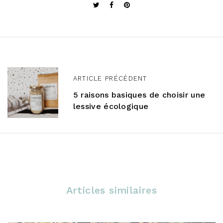
N
a
ARTICLE PRÉCÉDENT
5 raisons basiques de choisir une
v
lessive écologique
i
g
a
t
i
Articles similaires
o