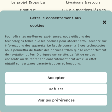
Le projet Drops La
Livraisons & retours
Boutique
C.G.V & mentions légales
Nos engagements
F.A.Q
Gérer le consentement aux
Les labels
Contact
cookies
Le blog
Paiements sécurisés
Pour offrir les meilleures expériences, nous utilisons des
technologies telles que les cookies pour stocker et/ou accéder aux
informations des appareils. Le fait de consentir à ces technologies
nous permettra de traiter des données telles que le comportement
de navigation ou les ID uniques sur ce site. Le fait de ne pas
consentir ou de retirer son consentement peut avoir un effet
négatif sur certaines caractéristiques et fonctions.
@Copyright 2021 – Drops la boutique
Accepter
Refuser
Voir les préférences