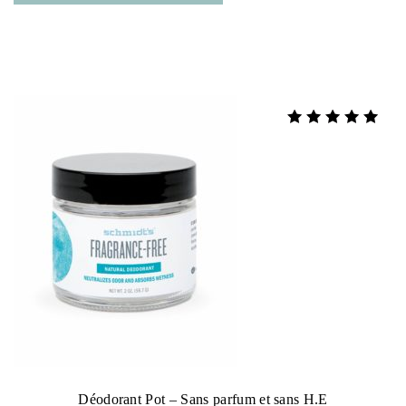
Note
5.00
sur 5
Déodorant Pot – Sans parfum et sans H.E