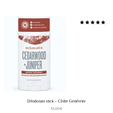
Note
5.00
sur 5
Déodorant stick – Cèdre Genévrier
13,00
€