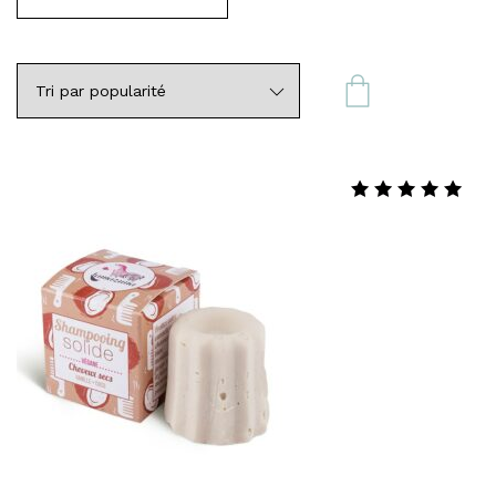
Note
5.00
sur 5