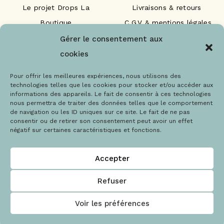
Le projet Drops La
Livraisons & retours
Boutique
C.G.V & mentions légales
Nos engagements
F.A.Q
Gérer le consentement aux
Les labels
Contact
cookies
Le blog
Paiements sécurisés
Pour offrir les meilleures expériences, nous utilisons des
technologies telles que les cookies pour stocker et/ou accéder aux
informations des appareils. Le fait de consentir à ces technologies
nous permettra de traiter des données telles que le comportement
de navigation ou les ID uniques sur ce site. Le fait de ne pas
consentir ou de retirer son consentement peut avoir un effet
négatif sur certaines caractéristiques et fonctions.
@Copyright 2021 – Drops la boutique
Accepter
Refuser
Voir les préférences