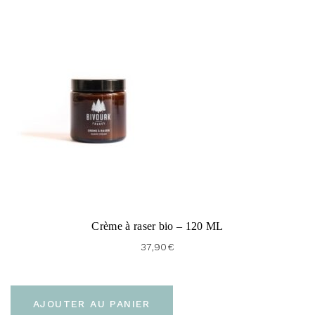
Oil*, Sodium Hydroxide, Sesamum Indicum Seed Oil*,
Citrus Bergamia Peel Oil Expressed*, Carbo
Vegetabilis, Juniperus Communis Fruit Oil*, Cedrus
Atlantica Bark Oil*, Canarium Luzonicum Gum
Oil, Limonene, Linalool
Gel hydratant :
Aloe Barbadensis Leaf Juice*, Prunus
Armeniaca Kernel Oil*,
Rosmanirus Officinalis, Flower Leaf Stem Water*,
Cupressus Sempervirens Flower Water*,
Hypericum Perforatum Flower Water*,
Butyrospermum Parkii Butter*, Citrus Aurantium
Amara Flower Water*, Calendula Officinalis Flower
Water*, Simmondsia Chinensis Seed Oil*, Prunus
Crème à raser bio – 120 ML
Amygdalus Dulcis Oil*, Hamamelis Virginiana Flower
37,90
€
Water*, Acacia Senegal Gum, Leuconostoc Radish
Root Ferment Filtrate*, Aqua, Xanthan Gum, C14-22
Alcohol, Lactic Acid, Citrus Bergamia Peel Oil
AJOUTER AU PANIER
Expressed*, Caprylyl/Capryl Glucoside, Citric Acid,