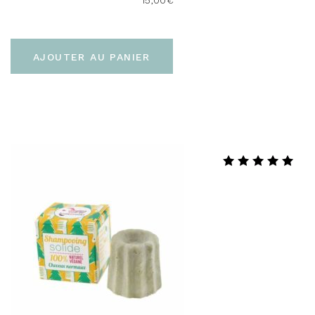
15,00
€
AJOUTER AU PANIER
Note
5.00
sur 5