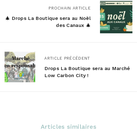
N
PROCHAIN ARTICLE
a
🎄 Drops La Boutique sera au Noël
des Canaux 🎄
v
i
g
ARTICLE PRÉCÉDENT
a
Drops La Boutique sera au Marché
t
Low Carbon City !
i
o
n
d
Articles similaires
e