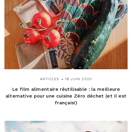
t
i
c
l
e
ARTICLES
18 JUIN 2020
Le film alimentaire réutilisable : la meilleure
alternative pour une cuisine Zéro déchet (et il est
français!)