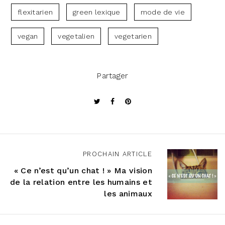
flexitarien
green lexique
mode de vie
vegan
vegetalien
vegetarien
Partager
PROCHAIN ARTICLE
N
« Ce n’est qu’un chat ! » Ma vision
a
de la relation entre les humains et
v
les animaux
i