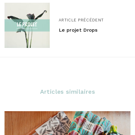
g
a
ARTICLE PRÉCÉDENT
t
Le projet Drops
i
o
n
d
e
Articles similaires
l
’
a
r