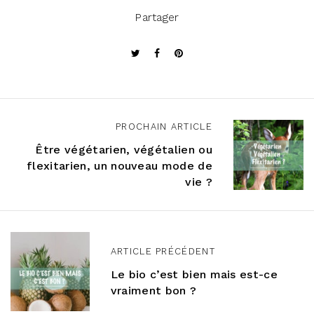
Partager
PROCHAIN ARTICLE
N
Être végétarien, végétalien ou
a
flexitarien, un nouveau mode de
v
vie ?
i
g
ARTICLE PRÉCÉDENT
a
Le bio c’est bien mais est-ce
t
vraiment bon ?
i