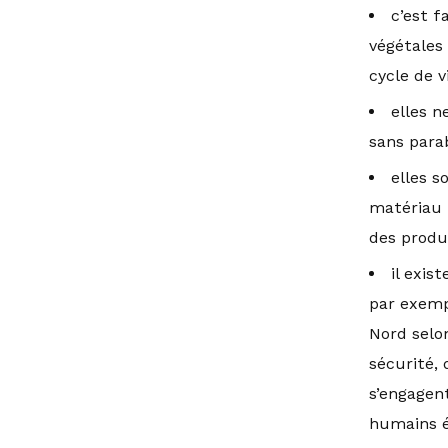
c’est f
végétales
cycle de v
elles n
sans
parab
elles s
matériau n
des produ
il exis
par exemp
Nord selo
sécurité, 
s’engagen
humains é