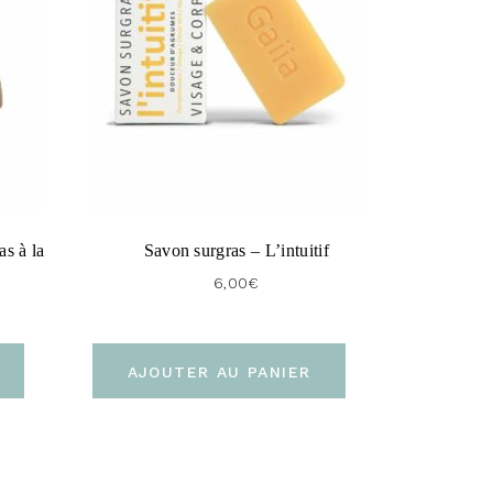
s à la
Savon surgras – L’intuitif
6,00
€
AJOUTER AU PANIER