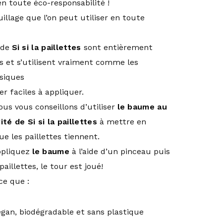
en toute éco-responsabilité !
llage que l’on peut utiliser en toute
 de
Si si la paillettes
sont entièrement
s et s’utilisent vraiment comme les
ssiques
er faciles à appliquer.
nous vous conseillons d’utiliser
le baume au
té de Si si la paillettes
à mettre en
e les paillettes tiennent.
pliquez
le baume
à l’aide d’un pinceau puis
aillettes, le tour est joué!
ce que :
egan, biodégradable et
sans plastique