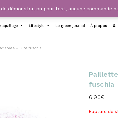
e de démonstration pour test, aucune commande ne
Maquillage
Lifestyle
Le green journal
À propos
radables – Pure fuschia
Paillett
fuschia
6,90
€
Rupture de s