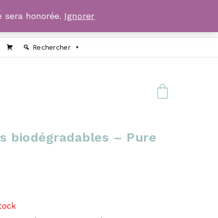
 sera honorée.
Ignorer
Rechercher
es biodégradables – Pure
tock