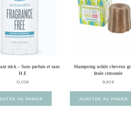
e
s
s
t
o
j
o
nt stick – Sans parfum et sans
Shampoing solide cheveux gra
i
H.E
litsée citronnée
n
13,00
€
9,90
€
t
h
OUTER AU PANIER
AJOUTER AU PANIER
e
w
a
i