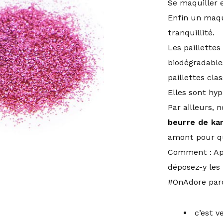
Se maquiller 
Enfin un maqui
tranquillité.
Les paillettes
biodégradable
paillettes cla
Elles sont hyp
Par ailleurs, 
beurre de kari
amont pour qu
Comment : Ap
déposez-y les p
#OnAdore par
c’est v