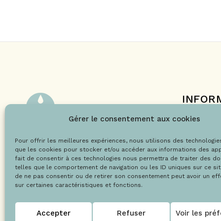
INFOR
Le projet 
Gérer le consentement aux cookies
Nos engag
Pour offrir les meilleures expériences, nous utilisons des technologie
Les labels
@Copyright 2021 – Drops la boutique
que les cookies pour stocker et/ou accéder aux informations des app
Le blog
fait de consentir à ces technologies nous permettra de traiter des d
telles que le comportement de navigation ou les ID uniques sur ce site
de ne pas consentir ou de retirer son consentement peut avoir un effe
sur certaines caractéristiques et fonctions.
Accepter
Refuser
Voir les pré