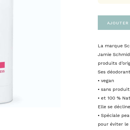
AJOUTER 
La marque Sch
Jamie Schmidt
produits d’ori
Ses déodorant
• vegan
• sans produi
• et 100 % Na
Elle se décli
• Spéciale pea
pour éviter l