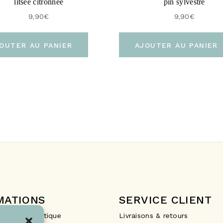
litsée citronnée
pin sylvestre
9,90
€
9,90
€
OUTER AU PANIER
AJOUTER AU PANIER
MATIONS
SERVICE CLIENT
Drops La Boutique
Livraisons & retours