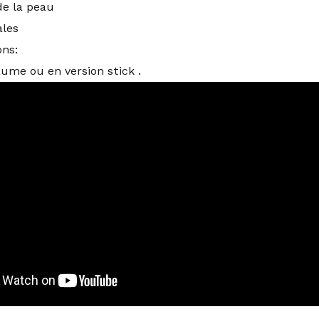
 de la peau
les
ons:
ume ou en version stick .