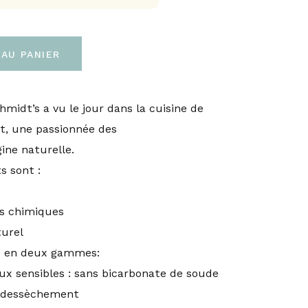
AU PANIER
midt’s a vu le jour dans la cuisine de
, une passionnée des
gine naturelle.
s sont :
ts chimiques
turel
ne en deux gammes:
ux sensibles : sans bicarbonate de soude
e dessèchement