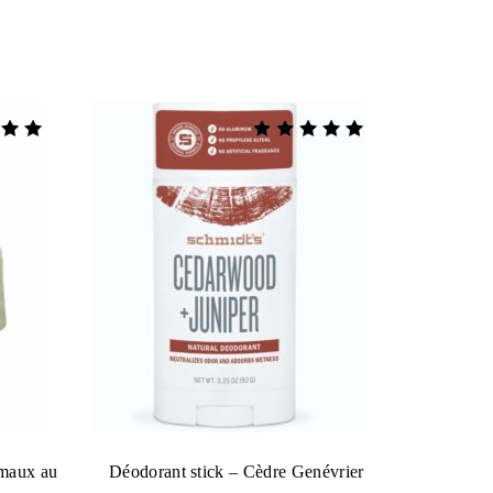
Note
5.00
sur 5
rmaux au
Déodorant stick – Cèdre Genévrier