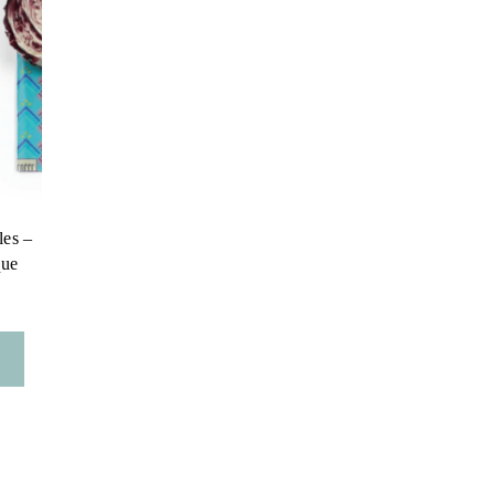
les –
que