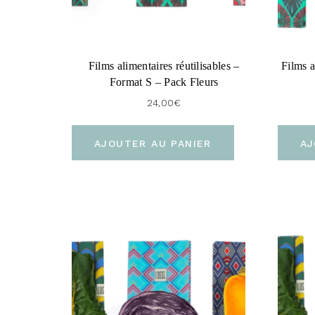
Films alimentaires réutilisables –
Films a
Format S – Pack Fleurs
24,00
€
AJOUTER AU PANIER
AJ