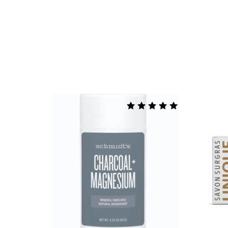
Note
5.00
sur 5