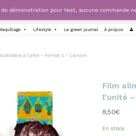
e de démonstration pour test, aucune commande ne
Maquillage
Lifestyle
Le green journal
À propos
éutilisable à l’unité – Format S – Cartoon
Film ali
l’unité 
8,50
€
En stock