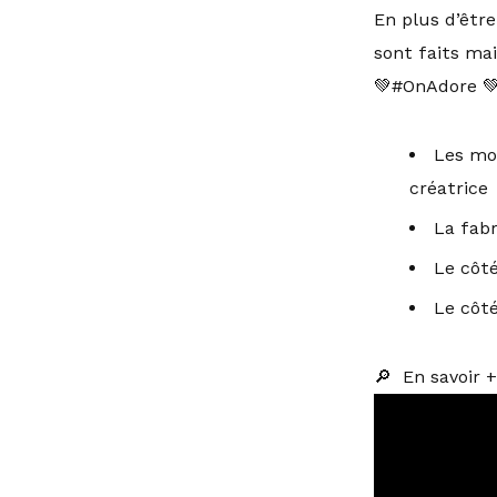
En plus d’être
sont faits mai
💚#OnAdore 
Les mot
créatrice
La fabr
Le côt
Le côt
🔎 En savoir +