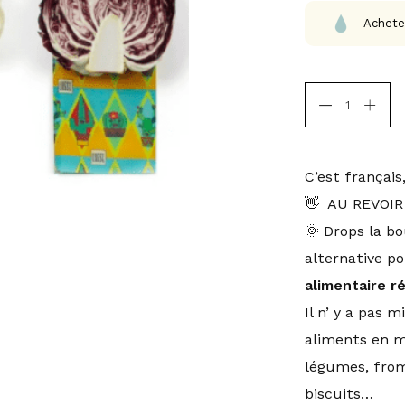
Achete
C’est françai
👋 AU REVOIR 
🌞 Drops la b
alternative po
alimentaire ré
Il n’ y a pas 
aliments en mo
légumes, froma
biscuits…