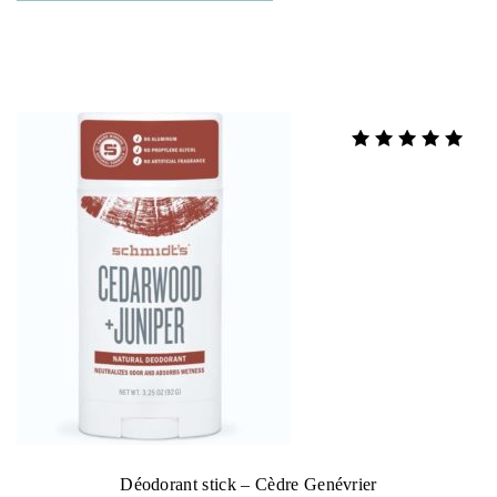
Note
5.00
sur 5
Déodorant stick – Cèdre Genévrier