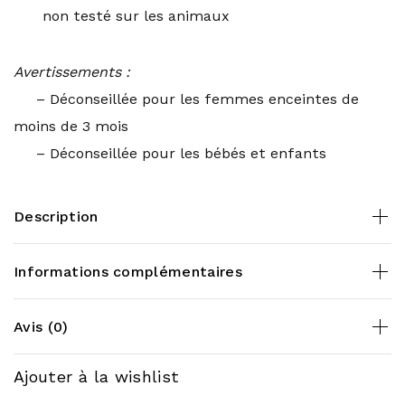
non testé sur les animaux
Avertissements :
– Déconseillée pour les femmes enceintes de
moins de 3 mois
– Déconseillée pour les bébés et enfants
Description
Informations complémentaires
Diamètre : 16 cm de diamètre
Durée: environ 40h.
Poids
0,200 kg
Avis (0)
Parfum: fragrance naturelle sans CMR (agents
chimiques dangereux pour la santé) ni phtalates.
Il n'y a pas encore d'avis.
Ajouter à la wishlist
Mèche en bois certifiée FSC