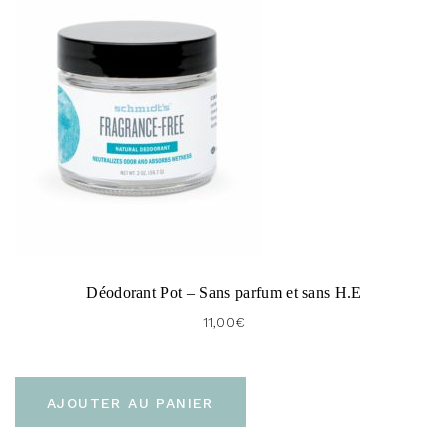
Note
5.00
sur 5
Déodorant Pot – Sans parfum et sans H.E
11,00
€
AJOUTER AU PANIER