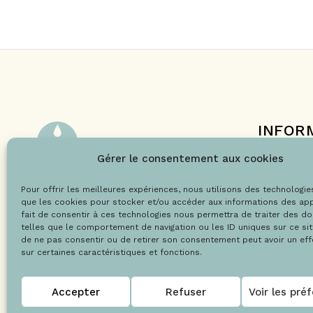
INFOR
Le projet 
Gérer le consentement aux cookies
Nos engag
Pour offrir les meilleures expériences, nous utilisons des technologie
Les labels
@Copyright 2021 – Drops la boutique
que les cookies pour stocker et/ou accéder aux informations des app
Le blog
fait de consentir à ces technologies nous permettra de traiter des d
telles que le comportement de navigation ou les ID uniques sur ce site
de ne pas consentir ou de retirer son consentement peut avoir un effe
sur certaines caractéristiques et fonctions.
Accepter
Refuser
Voir les pré