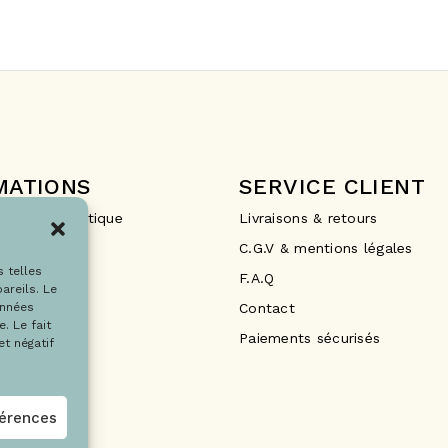
MATIONS
SERVICE CLIENT
Drops La Boutique
Livraisons & retours
ements
C.G.V & mentions légales
s telles
F.A.Q
areils. Le
Contact
onnées
. Le fait
Paiements sécurisés
t négatif
férences