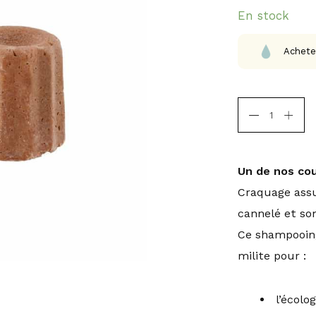
En stock
Achete
Un de nos co
Craquage assu
cannelé et so
Ce shampooing
milite pour :
l’écolo