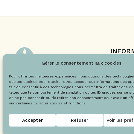
INFOR
Le projet 
Gérer le consentement aux cookies
Nos engag
Pour offrir les meilleures expériences, nous utilisons des technologie
Les labels
@Copyright 2021 – Drops la boutique
que les cookies pour stocker et/ou accéder aux informations des app
Le blog
fait de consentir à ces technologies nous permettra de traiter des d
telles que le comportement de navigation ou les ID uniques sur ce site
de ne pas consentir ou de retirer son consentement peut avoir un effe
sur certaines caractéristiques et fonctions.
Accepter
Refuser
Voir les pré