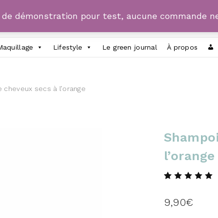
e de démonstration pour test, aucune commande ne
Maquillage
Lifestyle
Le green journal
À propos
 cheveux secs à l’orange
Shampoi
l’orange
Noté
1
5.00
sur
5 basé sur
9,90
€
notation client