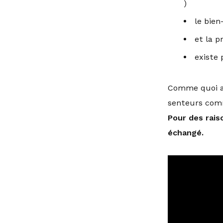
)
le bien
et la p
existe
Comme quoi av
senteurs comm
Pour des raiso
échangé.