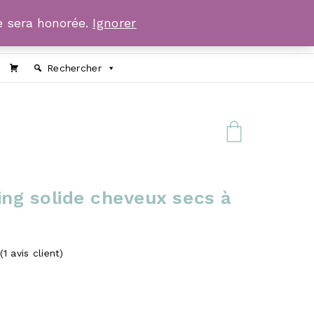
 sera honorée.
Ignorer
Rechercher
ng solide cheveux secs à
(
1
avis client)