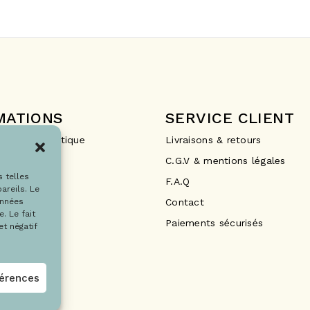
MATIONS
SERVICE CLIENT
Drops La Boutique
Livraisons & retours
ements
C.G.V & mentions légales
s telles
F.A.Q
areils. Le
Contact
onnées
. Le fait
Paiements sécurisés
t négatif
férences