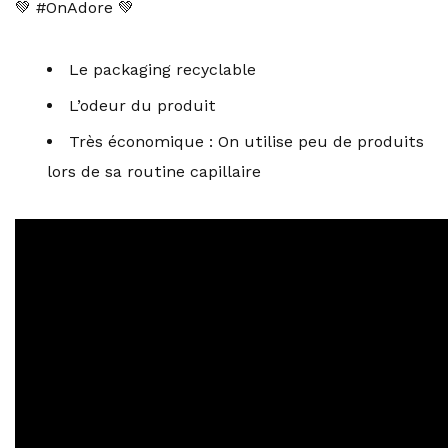
💚 #OnAdore 💚
Le packaging recyclable
L’odeur du produit
Très économique : On utilise peu de produits
lors de sa routine capillaire